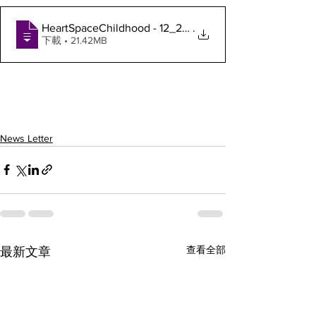
HeartSpaceChildhood - 12_2020 Newsletter
.
下載 • 21.42MB
News Letter
查看全部
最新文章