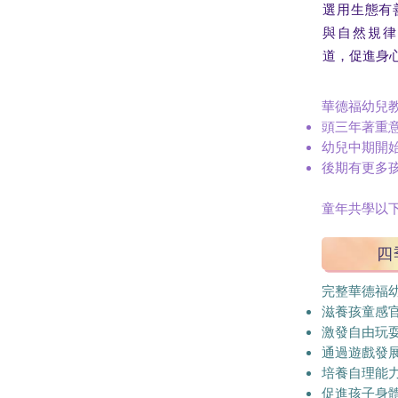
選用生態有
與自然規律
道，促進身
華德福幼兒
頭三年著重
幼兒中期開
後期有更多
童年共學以
四
完整華德福幼
滋養孩童感
激發自由玩
通過遊戲發
培養自理能
促進孩子身