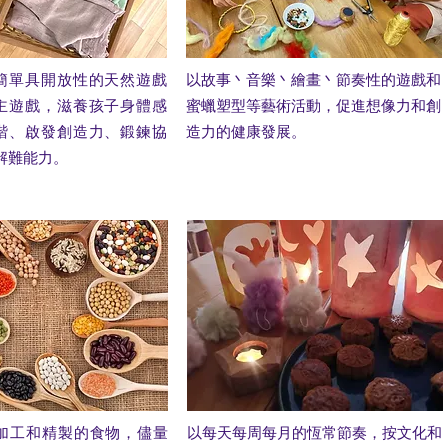
簡單具開放性的天然遊戲
以故事丶音樂丶繪畫丶節奏性的遊戲和
主遊戲，滋養孩子身體感
蜜蠟塑型等藝術活動，促進想像力和創
諧、啟發創造力、鍛鍊協
造力的健康發展。
解難能力。
加工和精製的食物，儘量
以每天每周每月的恆常節奏，按文化和