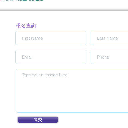
報名查詢
遞交