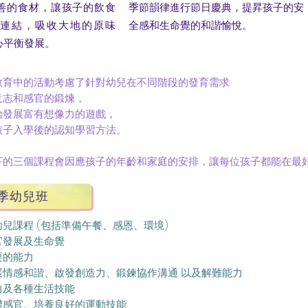
善的食材，讓孩子的飲食
季節韻律進行節日慶典，提昇孩子的安
連結，吸收大地的原味
全感和生命覺的和諧愉悅。
心平衡發展。
教育中的活動考慮了針對幼兒在不同階段的發育需求:
意志和感官的鍛煉，
始發展富有想像力的遊戲，
孩子入學後的認知學習方法。
下的三個課程會因應孩子的年齡和家庭的安排，讓每位孩子都能在最
季幼兒班
兒課程 (包括準備午餐、感恩、環境)
官發展及生命覺
耍的能力
展情感和諧、啟發創造力、鍛鍊協作溝通 以及解難能力
力及各種生活技能
體感官、培養良好的運動技能