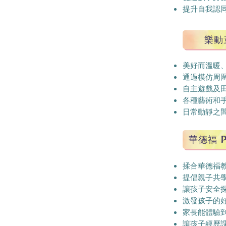
​提升自我認
樂動
美好而溫暖
通過模仿周
自主遊戲及
各種藝術和
日常動靜之
華德福 P
揉合華德福教育
提倡親子共
讓孩子安全
​激發孩子
家長能體驗
讓孩子經歷