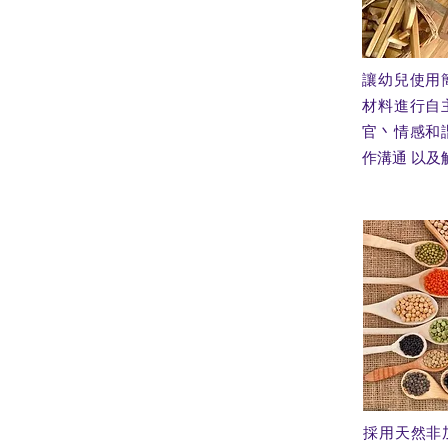
讓幼兒使用
材料進行自
官丶情感和
作溝通 以及
採用天然非