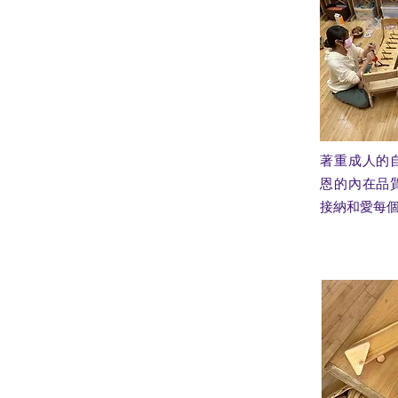
著重成人的
恩的內在品
接納和愛每