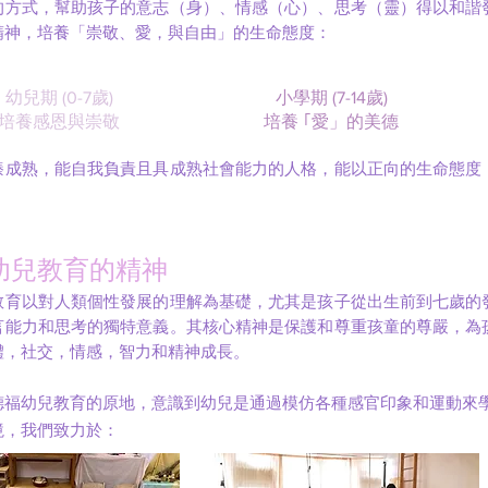
的方式，幫助孩子的意志（身）、情感（心）、思考（靈）得以和諧
精神，培養「崇敬、愛，與自由」的生命態度：
幼兒期 (0-7歲)
小學期 (7-14歲)
培養感恩與崇敬
培養 ｢愛」的美德
臻成熟，能自我負責且具成熟社會能力的人格，能以正向的生命態度
幼兒教育的精神
教育以對人類個性發展的理解為基礎，尤其是孩子從出生前到七歲的
言能力和思考的獨特意義。其核心精神是保護和尊重孩童的尊嚴，為
體，社交，情感，智力和精神成長。
德福幼兒教育的原地，意識到幼兒是通過模仿各種感官印象和運動來
境，我們致力於：