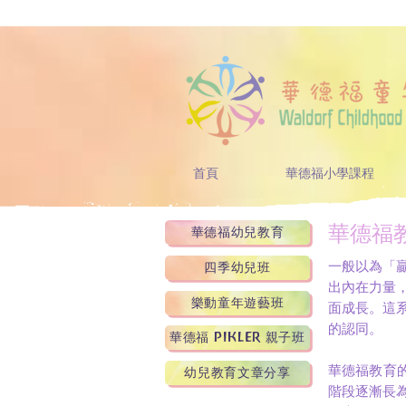
首頁
華德福小學課程
華德福
華德福幼兒教育
一般以為「
四季幼兒班
出內在力量
樂動童年遊藝班
面成長。這
的認同。
華德福 PIKLER 親子班
華德福教育的
幼兒教育文章分享
階段逐漸長