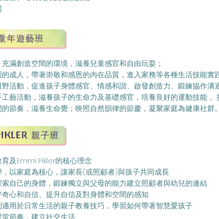
同
童年遊藝班
、充滿創造空間的環境，滋養兒童感官和自由玩耍；
圍的成人，帶著崇敬和感恩的內在品質，進入家務等各種生活技能實
田野活動，促進孩子身體感官、情感和諧、啟發創造力、鍛鍊協作溝通
手工藝活動，滋養孩子的生命力及基礎感官，培養良好的運動技能， 
間的節奏，滋養生命覺；映照自然韻律的節慶，凝聚家庭為健康社群
IKLER 親子班
及Emmi Pikler的核心理念
學，以家庭為核心，讓家長(或照顧者)與孩子共同成長
探索自己的身體，鍛鍊獨立與父母的能力建立照顧者與幼兒的連結
的好奇心和自信、提升自信及對身體和空間的感知
到適用於日常生活的親子教養技巧，學習如何帶著智慧愛孩子
課堂節奏，建立社交生活