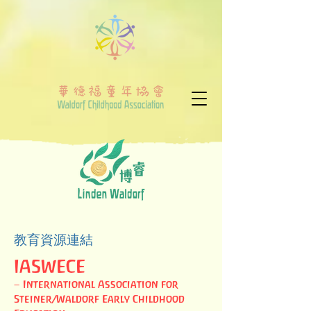
教育資源連結
IASWECE
– International Association for
Steiner/Waldorf Early Childhood