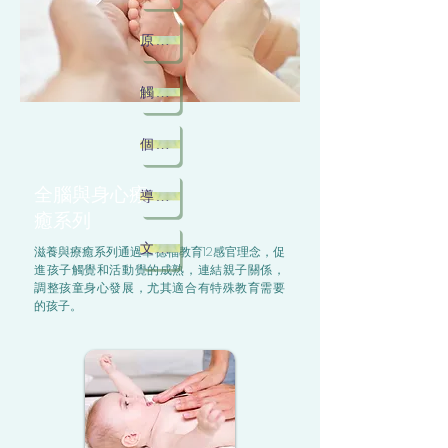
原始反射整合家長班
觸康健
個人咨詢
全腦與身心療
導師介紹
癒系列
文章及家長分享
滋養與療癒系列通過華德福教育12感官理念，促
進孩子觸覺和活動覺的成熟，連結親子關係，
調整孩童身心發展，尤其適合有特殊教育需要
的孩子。