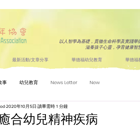
以人智學為基礎，貫徹生命科學及實踐華
滋養孩子心靈，孕育健康智
最新活動/文章分享
華德福幼兒教育
華德福
故事
幼兒教育
News Letter
New
ood
2020年10月5日
讀畢需時 1 分鐘
癒合幼兒精神疾病