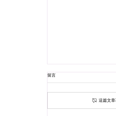
留言
這篇文章
滋養孩子身心靈 * 華德福