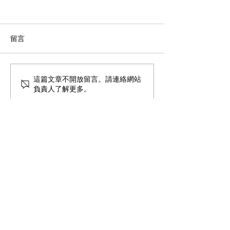
留言
教育與天命
健腦操與華德福
這篇文章不開放留言。請連絡網站
負責人了解更多。
童年共學
共學連結
首頁
人智學教育網站
關於我們
友好團體網站
聯絡我們