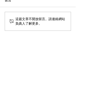
留言
教育與天命
健腦操與華德福
這篇文章不開放留言。請連絡網站
負責人了解更多。
童年共學
共學連結
首頁
人智學教育網站
關於我們
友好團體網站
聯絡我們
地圖