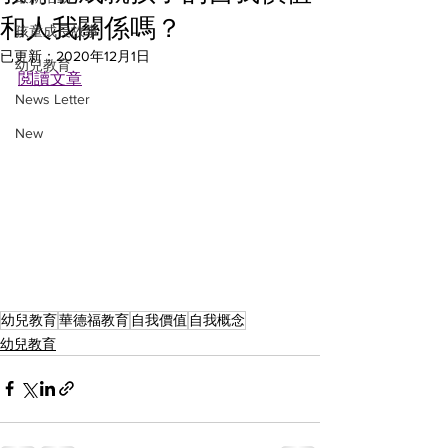
和人我關係嗎？
孩童成長故事
已更新：
2020年12月1日
幼兒教育
閲讀文章
News Letter
New
幼兒教育
華德福教育
自我價值
自我概念
幼兒教育