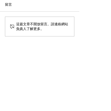
留言
教育與天命
健腦操與華德福
這篇文章不開放留言。請連絡網站
負責人了解更多。
童年共學
共學連結
首頁
人智學教育網站
關於我們
友好團體網站
聯絡我們
地圖