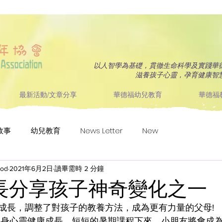
以人智學為基礎，貫徹生命科學及實踐華
滋養孩子心靈，孕育健康智
最新活動/文章分享
華德福幼兒教育
華德福
故事
幼兒教育
News Letter
New
ood
2021年6月2日
讀畢需時 2 分鐘
長分享孩子神奇變化之一
成長，調整了對孩子的教養方法，成為更有力量的父母!
子身心靈健康成長，短短的暑期課程下來，小朋友將會成