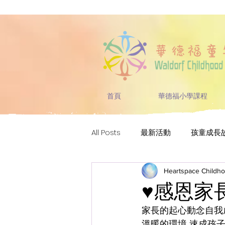
首頁
華德福小學課程
All Posts
最新活動
孩童成長
Heartspace Childh
♥感恩家
家長的起心動念自我
溫暖的環境 速成孩