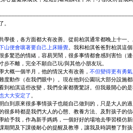
-----------------------------------------------------------------------------------------
了。
共學後，各方面都大有改善。從前柏淇通常都晚上十一、
下山便會嚷著要自己上床睡覺
。我和柏淇爸爸對柏淇這個
很多驚恐的情緒，容易哭鬧，很多事情都會感到害怕（連
寸步不離，完全不願自己玩/與其他小朋友玩。
學大概一個半月，他的情況大有改善，
不但變得更有勇氣
難度動作（在我們眼中）。現在他到公園玩大部分設施都
看到柏淇這些改變，我們全家都覺驚訝。但我最開心的是
也大大安定了
。
明白到原來很多事情孩子也能自己做到的，只是大人的過
的很多時都是我們大人的心態、教養方法、及對孩子的信
學給予我，作為新手媽媽，一個好好的場地去學習模仿新
課期間及下課後耐心的提醒及教導，讓我及時調整了對孩