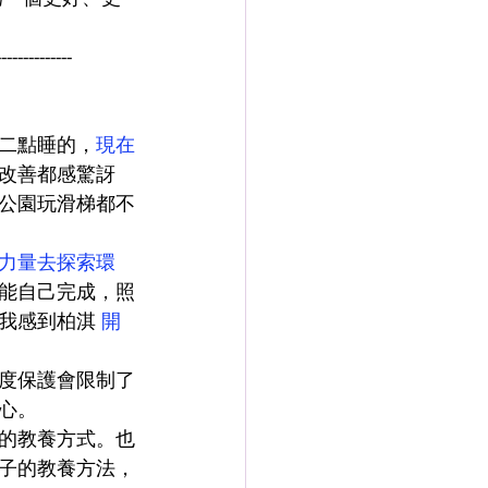
--------------
二點睡的，
現在
改善都感驚訝
公園玩滑梯都不
力量去探索環
能自己完成，照
我感到柏淇 
開
度保護會限制了
心。
的教養方式。也
子的教養方法，